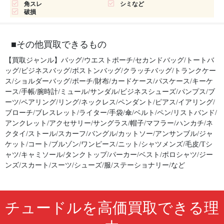
角スレ
シミなど
破損
■その他買取できるもの
【買取ジャンル】バッグ/ウエストポーチ/セカンドバッグ/トートバ
ッグ/ビジネスバッグ/ボストンバッグ/クラッチバッグ/トランクケー
ス/ショルダーバッグ/ポーチ/財布/カードケース/パスケース/キーケ
ース/手帳/腕時計/ミュール/サンダル/ビジネスシューズ/パンプス/ブ
ーツ/ペアリング/リング/ネックレス/ペンダント/ピアス/イアリング/
ブローチ/ブレスレット/ライター/手袋/傘/ベルト/ペン/リストバンド/
アンクレット/アクセサリー/サングラス/帽子/マフラー/ハンカチ/ネ
クタイ/ストール/スカーフ/バングル/カットソー/アンサンブル/ジャ
ケット/コート/ブルゾン/ワンピース/ニット/シャツメンズ/毛皮/Tシ
ャツ/キャミソール/タンクトップ/パーカー/ベスト/ポロシャツ/ジー
ンズ/スカート/スーツ/シューズ/服/ステーショナリー/など
チュードルを高価買取できる理