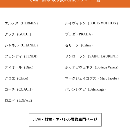
小物・財布 取り扱い対象ブランド一覧
エルメス（HERMES）
ルイヴィトン（LOUIS VUITTON）
グッチ（GUCCI）
プラダ（PRADA）
シャネル（CHANEL）
セリーヌ（Céline）
フェンディ（FENDI）
サンローラン（SAINT LAURENT）
ディオール（Dior）
ボッテガヴェネタ（Bottega Veneta）
クロエ（Chloé）
マークジェイコブス（Marc Jacobs）
コーチ（COACH）
バレンシアガ（Balenciaga）
ロエベ（LOEWE）
小物・財布・アパレル買取専門ページ