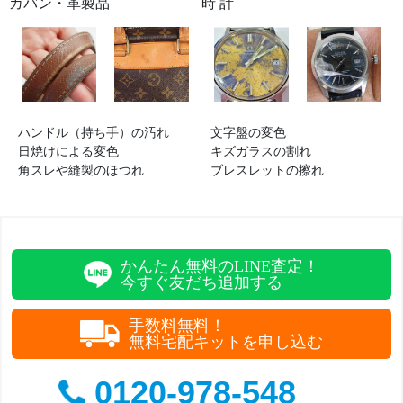
カバン・革製品
時 計
ハンドル（持ち手）の汚れ
文字盤の変色
日焼けによる変色
キズガラスの割れ
角スレや縫製のほつれ
ブレスレットの擦れ
かんたん無料のLINE査定！
今すぐ友だち追加する
手数料無料！
無料宅配キットを申し込む
0120-978-548