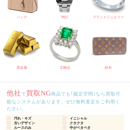
バッグ
時計
ブランドジュエリー
貴金属
宝飾品
財布
他社
買取NG
で
商品でも｢鑑定空間｣なら買取可
能なシステムがあります。ぜひ無料査定をご利用く
ださい。
汚れ・キズ
イニシャル
古いデザイン
クタクタ
ルースのみ
中がベタベタ