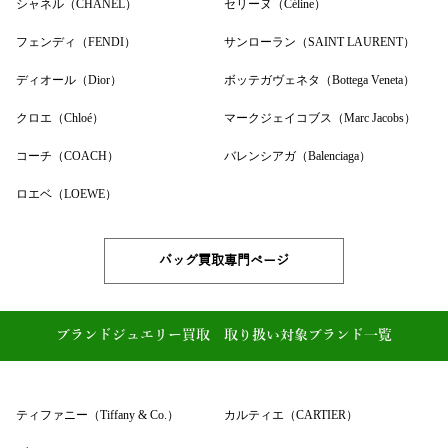
シャネル（CHANEL）
セリーヌ（Céline）
フェンディ（FENDI）
サンローラン（SAINT LAURENT）
ディオール（Dior）
ボッテガヴェネタ（Bottega Veneta）
クロエ（Chloé）
マークジェイコブス（Marc Jacobs）
コーチ（COACH）
バレンシアガ（Balenciaga）
ロエベ（LOEWE）
バッグ買取専門ページ
ブランドジュエリー買取 取り扱い対象ブランド一覧
ティファニー（Tiffany & Co.）
カルティエ（CARTIER）