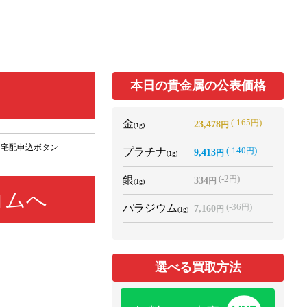
本日の貴金属の公表価格
(-165
)
金
円
23,478
円
(1g)
宅配申込ボタン
(-140
)
プラチナ
円
9,413
円
(1g)
(-2
)
銀
円
334
円
(1g)
コムへ
(-36
)
パラジウム
円
7,160
円
(1g)
選べる買取方法