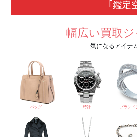
｢鑑定
幅広い買取ジ
気になるアイテ
バッグ
時計
ブランド