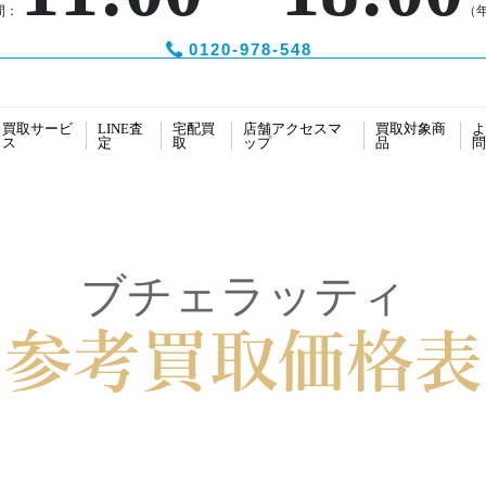
間：
（
0120-978-548
買取サービ
LINE査
宅配買
店舗アクセスマ
買取対象商
よ
ス
定
取
ップ
品
問
ブチェラッティ
参考買取価格表