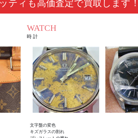
ッティも高価査定で買取します
WATCH
時 計
文字盤の変色
キズガラスの割れ