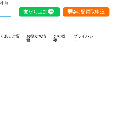
年中無
友だち追加
宅配買取申込
くあるご質
お役立ち情
会社概
プライバシ
報
要
ー