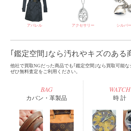
アパレル
アクセサリー
シルバ
｢鑑定空間｣なら汚れやキズのある
他社で買取NGだった商品でも｢鑑定空間｣なら買取可能
ぜひ無料査定をご利用ください。
BAG
WATCH
カバン・革製品
時 計