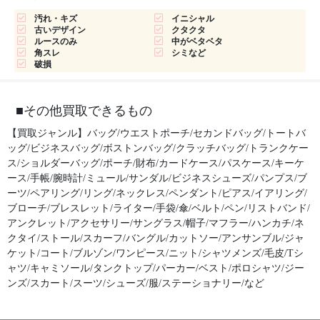
汚れ・キズ
イニシャル
古いデザイン
クタクタ
ルースのみ
中がベタベタ
角スレ
シミなど
破損
■その他買取できるもの
【買取ジャンル】バッグ/ウエストポーチ/セカンドバッグ/トートバ
ッグ/ビジネスバッグ/ボストンバッグ/クラッチバッグ/トランクケー
ス/ショルダーバッグ/ポーチ/財布/カードケース/パスケース/キーケ
ース/手帳/腕時計/ミュール/サンダル/ビジネスシューズ/パンプス/ブ
ーツ/ペアリング/リング/ネックレス/ペンダント/ピアス/イアリング/
ブローチ/ブレスレット/ライター/手袋/傘/ベルト/ペン/リストバンド/
アンクレット/アクセサリー/サングラス/帽子/マフラー/ハンカチ/ネ
クタイ/ストール/スカーフ/バングル/カットソー/アンサンブル/ジャ
ケット/コート/ブルゾン/ワンピース/ニット/シャツメンズ/毛皮/Tシ
ャツ/キャミソール/タンクトップ/パーカー/ベスト/ポロシャツ/ジー
ンズ/スカート/スーツ/シューズ/服/ステーショナリー/など