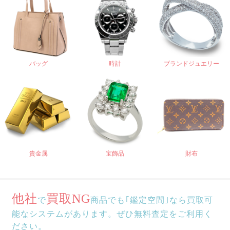
バッグ
時計
ブランドジュエリー
貴金属
宝飾品
財布
他社
買取NG
で
商品でも｢鑑定空間｣なら買取可
能なシステムがあります。ぜひ無料査定をご利用く
ださい。