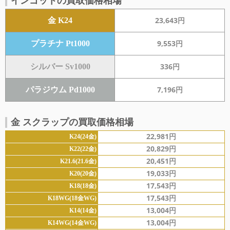
インゴットの買取価格相場
23,643円
金 K24
9,553円
プラチナ Pt1000
336円
シルバー Sv1000
7,196円
パラジウム Pd1000
金 スクラップの買取価格相場
22,981円
K24(24金)
20,829円
K22(22金)
20,451円
K21.6(21.6金)
19,033円
K20(20金)
17,543円
K18(18金)
17,543円
K18WG(18金WG)
13,004円
K14(14金)
13,004円
K14WG(14金WG)