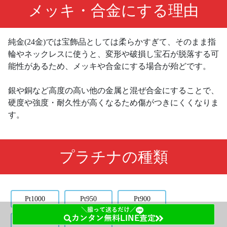
メッキ・合金にする理由
純金(24金)では宝飾品としては柔らかすぎて、そのまま指
輪やネックレスに使うと、変形や破損し宝石が脱落する可
能性があるため、メッキや合金にする場合が殆どです。
銀や銅など高度の高い他の金属と混ぜ合金にすることで、
硬度や強度・耐久性が高くなるため傷がつきにくくなりま
す。
プラチナの種類
Pt1000
Pt950
Pt900
＼撮って送るだけ／
カンタン無料LINE査定
Pt850
Pt650