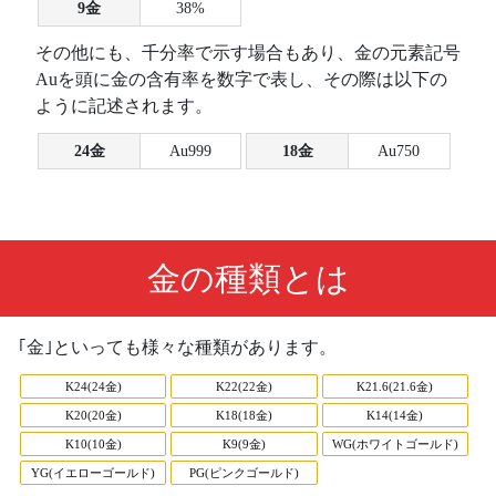
9金
38%
その他にも、千分率で示す場合もあり、金の元素記号
Auを頭に金の含有率を数字で表し、その際は以下の
ように記述されます。
24金
Au999
18金
Au750
金の種類とは
｢金｣といっても様々な種類があります。
K24(24金)
K22(22金)
K21.6(21.6金)
K20(20金)
K18(18金)
K14(14金)
K10(10金)
K9(9金)
WG(ホワイトゴールド)
YG(イエローゴールド)
PG(ピンクゴールド)