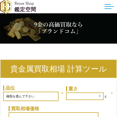
Reuse Shop
鑑定空間
9金の高価買取なら
「ブランドコム」
貴金属買取相場 計算ツール
品位
重さ
×
=
g
買取相場価格